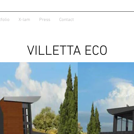
tfolio
X-lam
Press
Contact
VILLETTA ECO