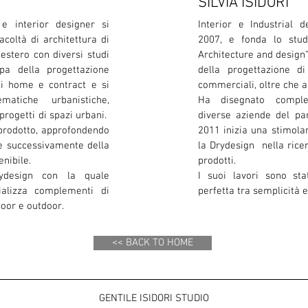
SILVIA ISIDORI
l e interior designer si
Interior e Industrial d
acoltà di architettura di
2007, e fonda lo stu
'estero con diversi studi
Architecture and design"
pa della progettazione
della progettazione di
zi home e contract e si
commerciali, oltre che a
matiche urbanistiche,
Ha disegnato comple
rogetti di spazi urbani.
diverse aziende del pa
prodotto, approfondendo
2011 inizia una stimola
 e successivamente della
la Drydesign nella ricer
nibile.
prodotti.
ydesign con la quale
I suoi lavori sono stat
alizza complementi di
perfetta tra semplicità 
door e outdoor.
<< BACK TO HOME
GENTILE ISIDORI STUDIO