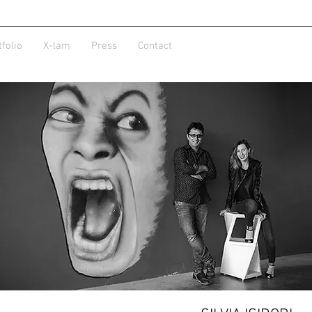
tfolio
X-lam
Press
Contact