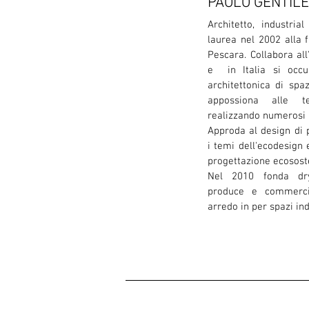
PAOLO GENTILE
Architetto, industria
laurea nel 2002 alla f
Pescara. Collabora all
e in Italia si occu
architettonica di spa
appossiona alle te
realizzando numerosi p
Approda
al design di 
i temi dell'ecodesign
progettazione ecososte
Nel 2010 fonda dr
produce e commerci
arredo in per spazi in