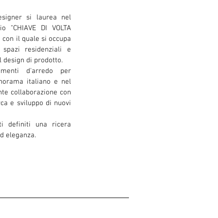
esigner si laurea nel
dio "CHIAVE DI VOLTA
 con il quale si occupa
 spazi residenziali e
l design di prodotto.
menti d'arredo per
norama italiano e nel
nte collaborazione con
ca e sviluppo di nuovi
i definiti una ricera
ed eleganza.