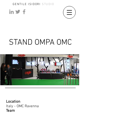
GENTILE ISIDORI
STUDIO
STAND OMPA OMC
Location
Italy - OMC Ravenna
Team